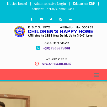
Notice Board
|
Administrative Login
|
Education ERP
|
Student Portal/Online Class
CALL US TODAY!
+(91) 78588 79081
WE ARE OPEN!
Mon-Sat 08:00-01:45