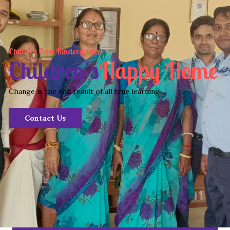
Children Best Kindergarten
Children's
Happy Home
Change is the end result of all true learning.
Contact Us