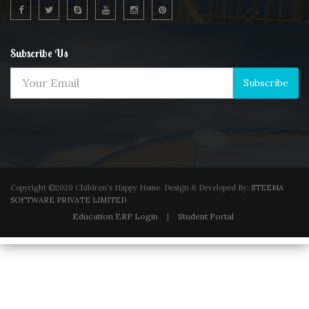
Subscribe Us
Subscribe
Copyright ©2020 Children's Happy Home. Design & Developed By:
STEEMA
SOFTWARE PRIVATE LIMITED
Education ERP Login
|
Student Portal