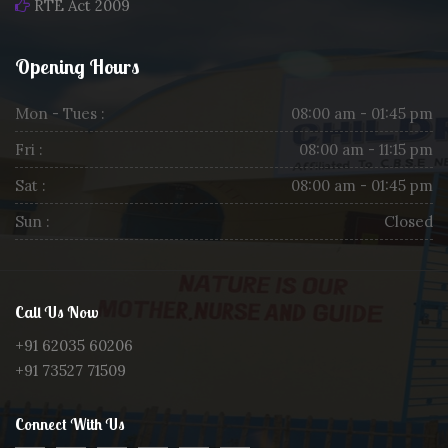
RTE Act 2009
Opening Hours
Mon - Tues :
08:00 am - 01:45 pm
Fri :
08:00 am - 11:15 pm
Sat :
08:00 am - 01:45 pm
Sun :
Closed
Call Us Now
+91 62035 60206
+91 73527 71509
Connect With Us