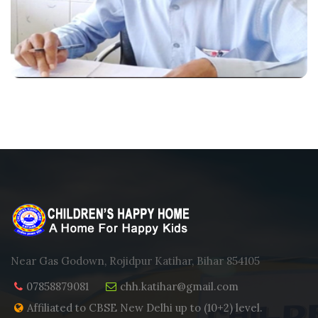
Near Gas Godown, Rojidpur Katihar, Bihar 854105
07858879081
chh.katihar@gmail.com
Affiliated to CBSE New Delhi up to (10+2) level.